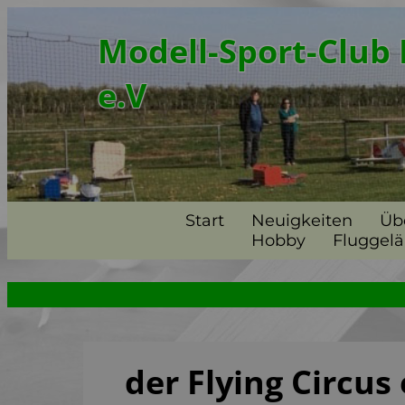
Modell-Sport-Club 
e.V
Start
Neuigkeiten
Üb
Hobby
Fluggel
der Flying Circus 