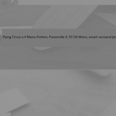
Flying Circus e.V Mainz-Finthen, Poststraße 9, 55126 Mainz, email: vorstand [at