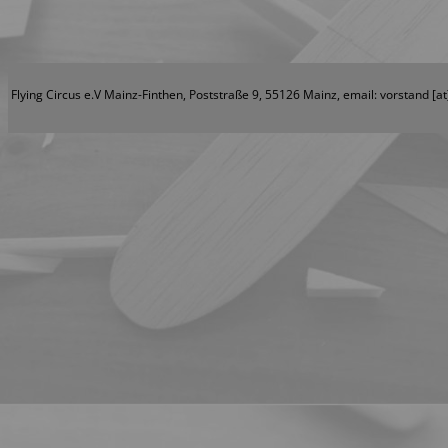
Flying Circus e.V Mainz-Finthen, Poststraße 9, 55126 Mainz, email: vorstand [at